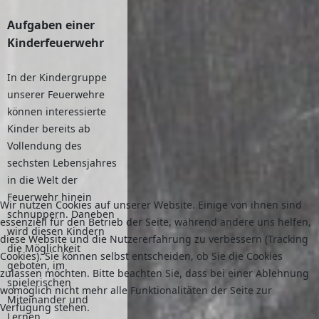
Aufgaben einer
Kinderfeuerwehr
In der Kindergruppe
unserer Feuerwehre
können interessierte
Kinder bereits ab
Vollendung des
sechsten Lebensjahres
in die Welt der
Feuerwehr hinein
Wir nutzen Cookies auf unserer Website. Einige von ihnen sind
schnuppern. Daneben
essenziell für den Betrieb der Seite, während andere uns helfen,
wird diesen Kindern
diese Website und die Nutzererfahrung zu verbessern (Tracking
die Möglichkeit
Cookies). Sie können selbst entscheiden, ob Sie die Cookies
geboten, im
zulassen möchten. Bitte beachten Sie, dass bei einer Ablehnung
spielerischen
womöglich nicht mehr alle Funktionalitäten der Seite zur
Miteinander und
Verfügung stehen.
Lernen