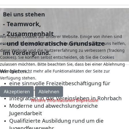
Bei uns stehen
- Teamwork,
- Zusammenhalt
Wir nutzen Cookies auf unserer Website. Einige von ihnen sind
- und demokratische Grundsätze
essenziell für den Betrieb der Seite, während andere uns helfen,
diese Website und die Nutzererfahrung zu verbessern (Tracking
im Vordergrund.
Cookies). Sie können selbst entscheiden, ob Sie die Cookies
zulassen möchten. Bitte beachten Sie, dass bei einer Ablehnung
Wir bieten...
womöglich nicht mehr alle Funktionalitäten der Seite zur
Verfügung stehen.
eine sinnvolle Freizeitbeschäftigung für
Jugendliche.
Akzeptieren
Ablehnen
Integration in das Vereinsleben in Rohrbach
Weitere Informationen
Impressum
Moderne und abwechslungsreiche
Jugendarbeit
Qualifizierte Ausbildung rund um die
Jugendfeuerwehr