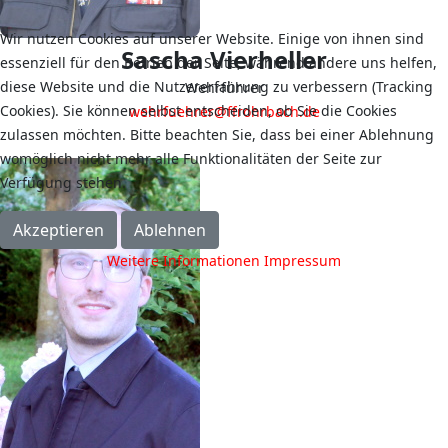
Wir nutzen Cookies auf unserer Website. Einige von ihnen sind
Sascha Vierheller
essenziell für den Betrieb der Seite, während andere uns helfen,
diese Website und die Nutzererfahrung zu verbessern (Tracking
Wehrführer
Cookies). Sie können selbst entscheiden, ob Sie die Cookies
wehrfuehrer@ffrohrbach.de
zulassen möchten. Bitte beachten Sie, dass bei einer Ablehnung
womöglich nicht mehr alle Funktionalitäten der Seite zur
Verfügung stehen.
Akzeptieren
Ablehnen
Weitere Informationen
Impressum